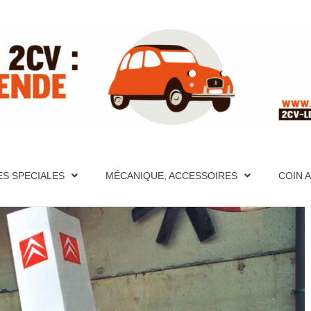
ITE RÉFÉ
PÈRES FONDATEURS, HISTORIQUES, PHOTOS, AIDE MÉCA
S ET VIDÉOS, FORUM, DESCRIPTION DÉTAILLÉES DE TO
CATION, PHOTOS, AIDE MÉCANIQUE ET PAGES TECHNIQU
ES SPECIALES
MÉCANIQUE, ACCESSOIRES
COIN 
CRIPTION DÉTAILLÉES DE TOUTES LES 2CV PAR ANNÉE
UR LA 2