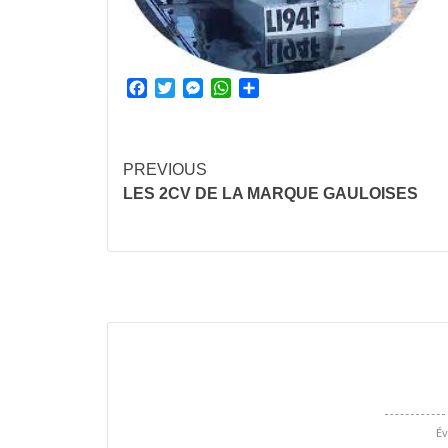
Facebook
Twitter
Messenger
WhatsApp
Partager
Continue
PREVIOUS
LES 2CV DE LA MARQUE GAULOISES
Reading
Év