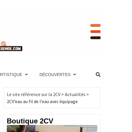
RENCE
NIQUE ET PAGES TECHNIQUES, MOTEUR,
UTES LES 2CV PAR ANNÉE, BOUTIQUE DE
ES, MOTEUR, TRANSMISSION, ÉLECTRICITÉ,
ARTISTIQUE
DÉCOUVERTES
, BOUTIQUE DE PRODUITS DÉRIVÉS…
CV
Le site référence sur la 2CV
>
Actualités
>
2CV’eau au fil de l’eau avec équipage
Boutique 2CV