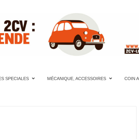
ITE RÉFÉ
PÈRES FONDATEURS, HISTORIQUES, PHOTOS, AIDE MÉCA
S ET VIDÉOS, FORUM, DESCRIPTION DÉTAILLÉES DE TO
CATION, PHOTOS, AIDE MÉCANIQUE ET PAGES TECHNIQU
ES SPECIALES
MÉCANIQUE, ACCESSOIRES
COIN 
CRIPTION DÉTAILLÉES DE TOUTES LES 2CV PAR ANNÉE
UR LA 2