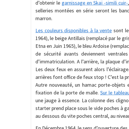
d’obtenir le
garnissage en Skaï -simili cuir-
selleries montées en série seront les ban
marron.
Les couleurs disponibles à la vente
sont le
1964), le beige Antillais (remplacé par le g
Etna en Juin 1965), le bleu Ardoise (remplac
de sécurité avants deviennent ventrales
d’immatriculation. A l’arrière, la plaque 
Les deux feux en assurent alors l’éclairage
arrières font office de feux stop ! C’est la
Autre nouveauté, un hamac porte-objets es
fixation de la porte de malle.
Sur le tablea
une jauge à essence. La colonne des cligno
starter prend place sous le vide poches à ga
au dessous du vite poches central, au niveau
En Décembre 1964, le sens d’ouverture des p