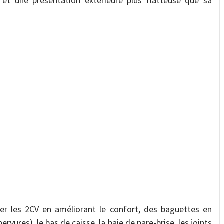
e et une présentation extérieure plus flatteuse que sa
er les 2CV en améliorant le confort, des baguettes en
ervures), le bas de caisse, la baie de pare-brise, les joints