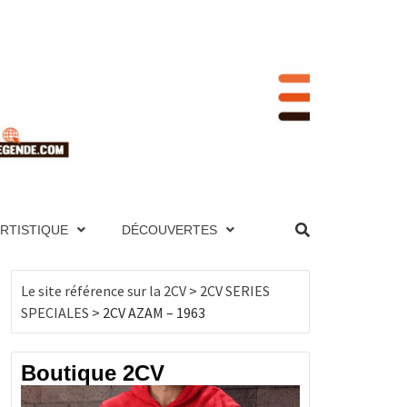
RENCE
NIQUE ET PAGES TECHNIQUES, MOTEUR,
UTES LES 2CV PAR ANNÉE, BOUTIQUE DE
ES, MOTEUR, TRANSMISSION, ÉLECTRICITÉ,
ARTISTIQUE
DÉCOUVERTES
, BOUTIQUE DE PRODUITS DÉRIVÉS…
CV
Le site référence sur la 2CV
>
2CV SERIES
SPECIALES
>
2CV AZAM – 1963
Boutique 2CV