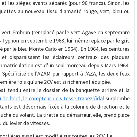
, et les sièges avants séparés (pour 96 francs). Sinon, les
quettes au nouveau tissu diamanté rouge, vert, bleu ou
 vert Embrun (remplacé par le vert Agave en septembre
ris Typhon en septembre 1963, lui même replacé par le gris
é par le bleu Monte Carlo en 1964). En 1964, les ceintures
 et disparaissent les éclaireurs centraux des plaques
d’immatriculation est d’un seul morceau depuis Mars 1964.
. Spécificité de l’AZAM par rapport à l’AZA, les deux feux
 première fois qu’une 2CV est si richement équipée.
t tendu entre le dossier de la banquette arrière et la
u de bord, le compteur de vitesse trapézoïdal
surplombe
tants est désormais fixée à la colonne de direction et le
uche du volant. La tirette du démarreur, elle, prend place
 du levier de vitesses.
ortières avant est modifié sur toutes les 2CV. La