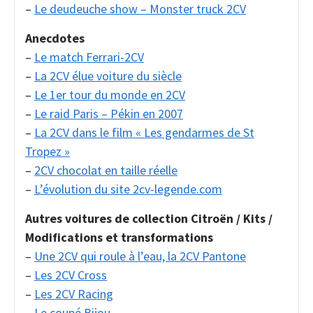
–
Le deudeuche show – Monster truck 2CV
Anecdotes
–
Le match Ferrari-2CV
–
La 2CV élue voiture du siècle
–
Le 1er tour du monde en 2CV
–
Le raid Paris – Pékin en 2007
–
La 2CV dans le film « Les gendarmes de St
Tropez »
–
2CV chocolat en taille réelle
–
L’évolution du site 2cv-legende.com
Autres voitures de collection Citroën / Kits /
Modifications et transformations
–
Une 2CV qui roule à l’eau, la 2CV Pantone
–
Les 2CV Cross
–
Les 2CV Racing
–
Le coupé Bijou