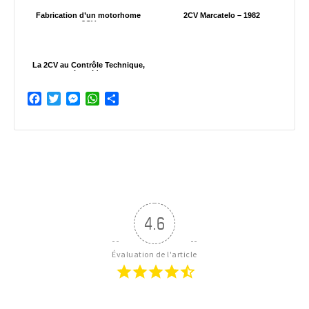
Fabrication d’un motorhome
2CV Marcatelo – 1982
2CV
La 2CV au Contrôle Technique,
le guide
Facebook
Twitter
Messenger
WhatsApp
Partager
4.6
Évaluation de l'article