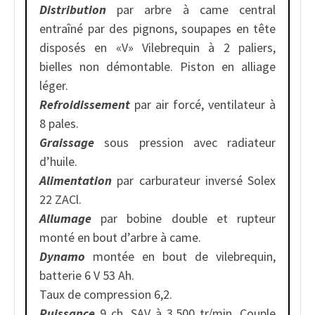
Distribution
par arbre à came central
entraîné par des pignons, soupapes en tête
disposés en «V» Vilebrequin à 2 paliers,
bielles non démontable. Piston en alliage
léger.
Refroidissement
par air forcé, ventilateur à
8 pales.
Graissage
sous pression avec radiateur
d’huile.
Alimentation
par carburateur inversé Solex
22 ZACl.
Allumage
par bobine double et rupteur
monté en bout d’arbre à came.
Dynamo
montée en bout de vilebrequin,
batterie 6 V 53 Ah.
Taux de compression 6,2.
Puissance
9 ch. SAV à 3.500 tr/min. Couple