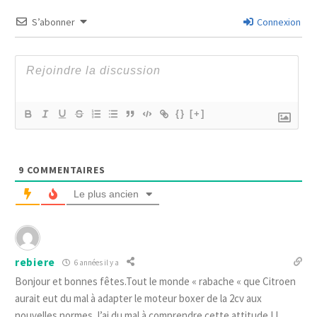
S’abonner
Connexion
{}
[+]
9
COMMENTAIRES
Le plus ancien
rebiere
6 années il y a
Bonjour et bonnes fêtes.Tout le monde « rabache « que Citroen
aurait eut du mal à adapter le moteur boxer de la 2cv aux
nouvelles normes.J’ai du mal à comprendre cette attitude ! !