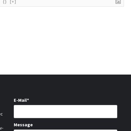
{}
[+]
E-Mail*
ec
Message
v-