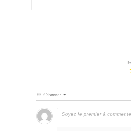
Év
S’abonner