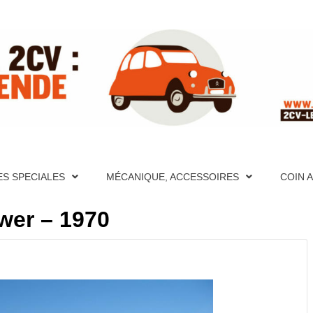
ITE RÉFÉ
PÈRES FONDATEURS, HISTORIQUES, PHOTOS, AIDE MÉCA
S ET VIDÉOS, FORUM, DESCRIPTION DÉTAILLÉES DE TO
CATION, PHOTOS, AIDE MÉCANIQUE ET PAGES TECHNIQU
ES SPECIALES
MÉCANIQUE, ACCESSOIRES
COIN 
CRIPTION DÉTAILLÉES DE TOUTES LES 2CV PAR ANNÉE
UR LA 2
wer – 1970