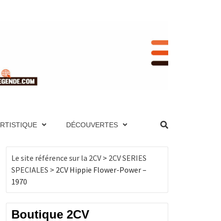
RENCE
NIQUE ET PAGES TECHNIQUES, MOTEUR,
UTES LES 2CV PAR ANNÉE, BOUTIQUE DE
ES, MOTEUR, TRANSMISSION, ÉLECTRICITÉ,
ARTISTIQUE
DÉCOUVERTES
, BOUTIQUE DE PRODUITS DÉRIVÉS…
CV
Le site référence sur la 2CV
>
2CV SERIES
SPECIALES
>
2CV Hippie Flower-Power –
1970
Boutique 2CV