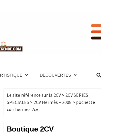
RENCE
NIQUE ET PAGES TECHNIQUES, MOTEUR,
UTES LES 2CV PAR ANNÉE, BOUTIQUE DE
ES, MOTEUR, TRANSMISSION, ÉLECTRICITÉ,
ARTISTIQUE
DÉCOUVERTES
, BOUTIQUE DE PRODUITS DÉRIVÉS…
CV
Le site référence sur la 2CV
>
2CV SERIES
SPECIALES
>
2CV Hermès – 2008
>
pochette
cuir hermes 2cv
Boutique 2CV