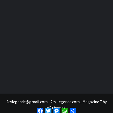
2cvlegende@gmail.com | 2cv-legende.com
|
Magazine 7
by
AF themes.
Facebook
Twitter
Messenger
WhatsApp
Partager