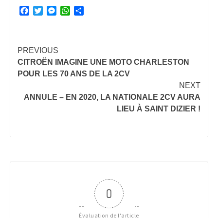
Facebook
Twitter
Messenger
WhatsApp
Partager
Continue
PREVIOUS
CITROËN IMAGINE UNE MOTO CHARLESTON
Reading
POUR LES 70 ANS DE LA 2CV
NEXT
ANNULE – EN 2020, LA NATIONALE 2CV AURA
LIEU À SAINT DIZIER !
0
Évaluation de l'article