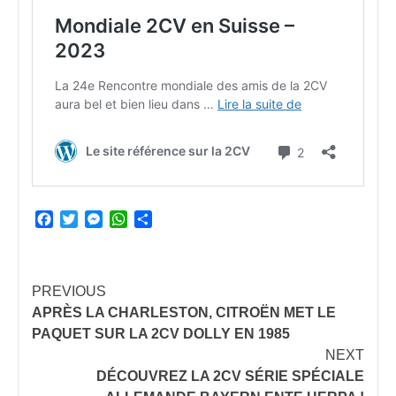
Facebook
Twitter
Messenger
WhatsApp
Partager
Continue
PREVIOUS
APRÈS LA CHARLESTON, CITROËN MET LE
Reading
PAQUET SUR LA 2CV DOLLY EN 1985
NEXT
DÉCOUVREZ LA 2CV SÉRIE SPÉCIALE