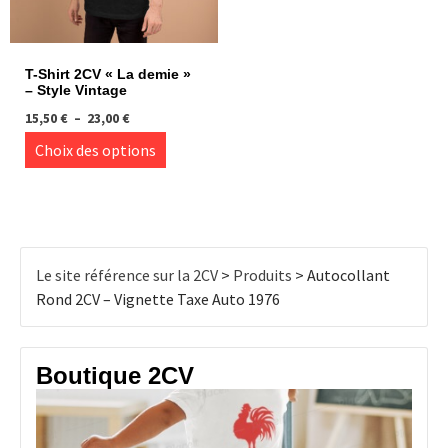
la
la
page
page
du
du
T-Shirt 2CV « La demie »
produit
produi
– Style Vintage
Plage
15,50
€
–
23,00
€
de
Ce
Choix des options
prix :
produit
15,50 €
à
a
23,00 €
plusieurs
variations.
Les
Le site référence sur la 2CV
>
Produits
>
Autocollant
options
Rond 2CV – Vignette Taxe Auto 1976
peuvent
être
choisies
Boutique 2CV
sur
la
page