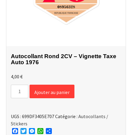
Autocollant Rond 2CV – Vignette Taxe
Auto 1976
4,00
€
quantité
Ajouter au panier
de
Autocollant
Rond
UGS :
699DF3405E707
Catégorie :
Autocollants /
2CV
Stickers
-
Facebook
Twitter
Messenger
WhatsApp
Partager
Vignette