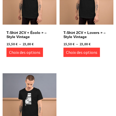
T-Shirt 2CV « Écolo » –
T-Shirt 2CV « Lovers » –
Style Vintage
Style Vintage
Plage
Plage
15,50
€
–
23,00
€
15,50
€
–
23,00
€
de
de
Ce
Ce
Choix des options
Choix des options
prix :
prix :
produit
produi
15,50 €
15,50 €
à
à
a
a
23,00 €
23,00 €
plusieurs
plusie
variations.
variati
Les
Les
options
option
peuvent
peuve
être
être
choisies
choisi
sur
sur