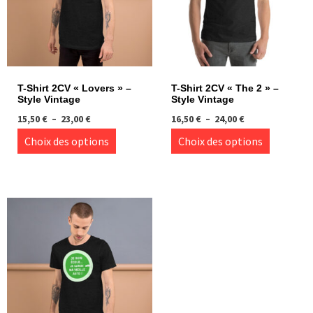
T-Shirt 2CV « Lovers » –
T-Shirt 2CV « The 2 » –
Style Vintage
Style Vintage
Plage
Plage
15,50
€
–
23,00
€
16,50
€
–
24,00
€
de
de
Ce
Ce
Choix des options
Choix des options
prix :
prix :
produit
produi
15,50 €
16,50 €
à
à
a
a
23,00 €
24,00 €
plusieurs
plusie
variations.
variati
Les
Les
options
option
peuvent
peuve
être
être
choisies
choisi
sur
sur