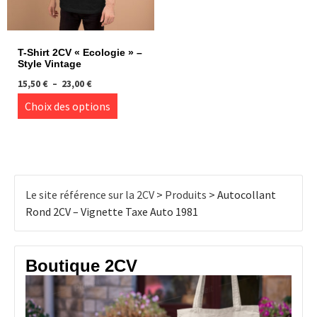
la
la
page
page
du
du
T-Shirt 2CV « Ecologie » –
produit
produi
Style Vintage
Plage
15,50
€
–
23,00
€
de
Ce
Choix des options
prix :
produit
15,50 €
à
a
23,00 €
plusieurs
variations.
Les
Le site référence sur la 2CV
>
Produits
>
Autocollant
options
Rond 2CV – Vignette Taxe Auto 1981
peuvent
être
choisies
Boutique 2CV
sur
la
page