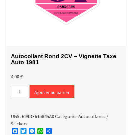
Autocollant Rond 2CV – Vignette Taxe
Auto 1981
4,00
€
quantité
Ajouter au panier
de
Autocollant
Rond
UGS :
699DF615845A0
Catégorie :
Autocollants /
2CV
Stickers
-
Facebook
Twitter
Messenger
WhatsApp
Partager
Vignette