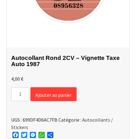
Autocollant Rond 2CV – Vignette Taxe
Auto 1987
4,00
€
quantité
Ajouter au panier
de
Autocollant
Rond
UGS :
699DF4D6AC7FB
Catégorie :
Autocollants /
2CV
Stickers
-
Facebook
Twitter
Messenger
WhatsApp
Partager
Vignette