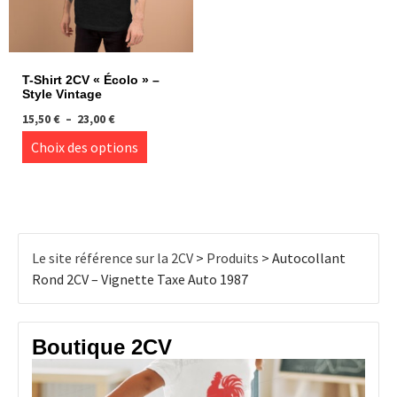
sur
la
la
page
page
du
du
produit
T-Shirt 2CV « Écolo » –
produi
Style Vintage
Plage
15,50
€
–
23,00
€
de
Ce
Choix des options
prix :
produit
15,50 €
à
a
23,00 €
plusieurs
variations.
Les
Le site référence sur la 2CV
>
Produits
>
Autocollant
options
Rond 2CV – Vignette Taxe Auto 1987
peuvent
être
choisies
Boutique 2CV
sur
la
page