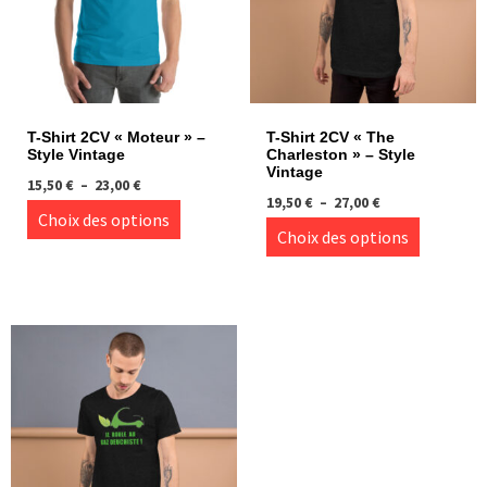
T-Shirt 2CV « Moteur » –
T-Shirt 2CV « The
Style Vintage
Charleston » – Style
Vintage
Plage
15,50
€
–
23,00
€
Plage
de
19,50
€
–
27,00
€
Ce
Choix des options
de
prix :
Ce
Choix des options
produit
prix :
15,50 €
produi
19,50 €
à
a
à
23,00 €
a
plusieurs
27,00 €
plusie
variations.
variati
Les
Les
options
option
peuvent
peuve
être
être
choisies
choisi
sur