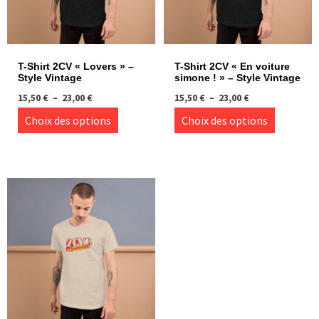
T-Shirt 2CV « Lovers » –
T-Shirt 2CV « En voiture
Style Vintage
simone ! » – Style Vintage
Plage
Plage
15,50
€
–
23,00
€
15,50
€
–
23,00
€
de
de
Ce
Ce
Choix des options
Choix des options
prix :
prix :
produit
produi
15,50 €
15,50 €
à
à
a
a
23,00 €
23,00 €
plusieurs
plusie
variations.
variati
Les
Les
options
option
peuvent
peuve
être
être
choisies
choisi
sur
sur
la
la