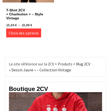
page
page
du
du
T-Shirt 2CV
produit
produi
« Charleston » – Style
Vintage
Plage
15,50
€
–
23,00
€
de
Ce
Choix des options
prix :
produit
15,50 €
à
a
23,00 €
plusieurs
variations.
Les
Le site référence sur la 2CV
>
Produits
>
Mug 2CV
options
« Dessin Jaune » – Collection Vintage
peuvent
être
choisies
Boutique 2CV
sur
la
page
du