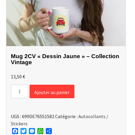
Mug 2CV « Dessin Jaune » – Collection
Vintage
13,50
€
quantité
Ajouter au panier
de
Mug
2CV
UGS :
699DE76551582
Catégorie :
Autocollants /
"Dessin
Stickers
Jaune"
Facebook
Twitter
Messenger
WhatsApp
Partager
-