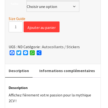
15,50 €
Taille
à
23,00 €
Size Guide
quantité
Ajouter au panier
de
T-
Shirt
UGS :
ND
Catégorie :
Autocollants / Stickers
2CV
Facebook
Twitter
Messenger
WhatsApp
Partager
"Moteur"
-
Style
Vintage
Description
Informations complémentaires
Description
Affichez fièrement votre passion pour la mythique
2CV !