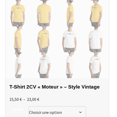
T-Shirt 2CV « Moteur » – Style Vintage
Plage
15,50
€
–
23,00
€
de
Couleur
prix :