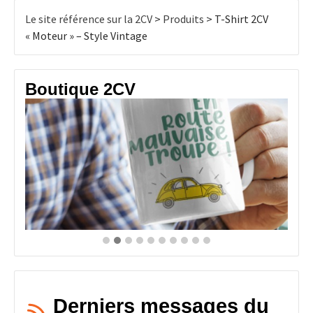
Les
Le site référence sur la 2CV
>
Produits
>
T-Shirt 2CV
options
« Moteur » – Style Vintage
peuvent
être
choisies
Boutique 2CV
sur
la
page
du
produit
Derniers messages du