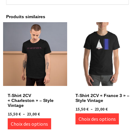
Produits similaires
T-Shirt 2CV
T-Shirt 2CV « France 3 » –
« Charleston » – Style
Style Vintage
Vintage
Plage
15,50
€
–
23,00
€
Plage
15,50
€
–
23,00
€
de
Ce
Choix des options
de
prix :
Ce
Choix des options
produi
prix :
15,50 €
produit
15,50 €
à
a
à
23,00 €
a