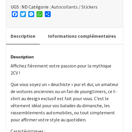
Shirt
UGS :
ND
Catégorie :
Autocollants / Stickers
2CV
Facebook
Twitter
Messenger
WhatsApp
Partager
"Road-
tripper"
-
Style
Description
Informations complémentaires
Vintage
Description
Affichez fièrement votre passion pour la mythique
2CV !
Que vous soyez un « deuchiste » pur et dur, un amateur
de voitures anciennes ou un fan de youngtimers, ce t-
shirt au design exclusif est fait pour vous. C’est le
vêtement idéal pour vos balades du dimanche, les
rassemblements automobiles, ou tout simplement
pour affirmer votre style au quotidien.
Caractéristiques :