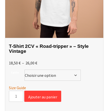
T-Shirt 2CV « Road-tripper » – Style
Vintage
Plage
18,50
€
–
26,00
€
de
Taille
prix :
18,50 €
à
Size Guide
26,00 €
quantité
Ajouter au panier
de
T-