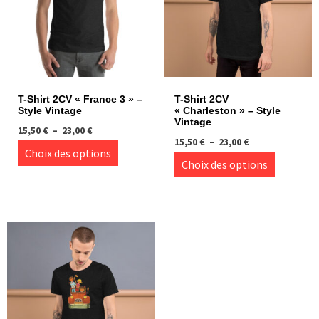
T-Shirt 2CV « France 3 » –
T-Shirt 2CV
Style Vintage
« Charleston » – Style
Vintage
Plage
15,50
€
–
23,00
€
Plage
de
15,50
€
–
23,00
€
Ce
Choix des options
de
prix :
Ce
Choix des options
produit
prix :
15,50 €
produi
15,50 €
à
a
à
23,00 €
a
plusieurs
23,00 €
plusie
variations.
variati
Les
Les
options
option
peuvent
peuve
être
être
choisies
choisi