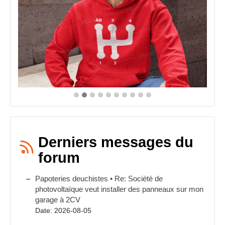
la
page
du
produit
Derniers messages du
forum
Papoteries deuchistes • Re: Société de
photovoltaïque veut installer des panneaux sur mon
garage à 2CV
Date: 2026-08-05