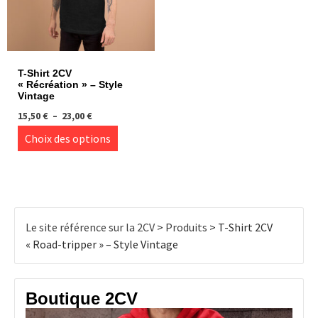
sur
sur
la
la
page
page
du
du
produit
T-Shirt 2CV
produi
« Récréation » – Style
Vintage
Plage
15,50
€
–
23,00
€
de
Ce
Choix des options
prix :
produit
15,50 €
à
a
23,00 €
plusieurs
variations.
Les
Le site référence sur la 2CV
>
Produits
>
T-Shirt 2CV
options
« Road-tripper » – Style Vintage
peuvent
être
choisies
Boutique 2CV
sur