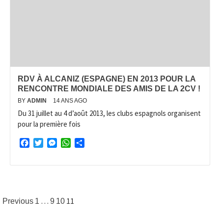
RDV À ALCANIZ (ESPAGNE) EN 2013 POUR LA
RENCONTRE MONDIALE DES AMIS DE LA 2CV !
BY
ADMIN
14 ANS AGO
Du 31 juillet au 4 d’août 2013, les clubs espagnols organisent
pour la première fois
Facebook
Twitter
Messenger
WhatsApp
Partager
Pagination
…
11
Previous
1
9
10
des