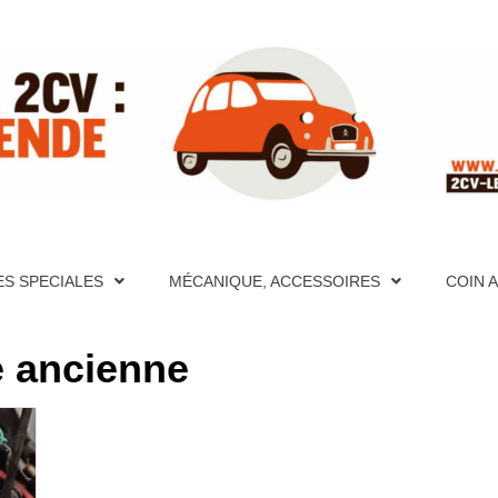
ITE RÉFÉ
PÈRES FONDATEURS, HISTORIQUES, PHOTOS, AIDE MÉCA
S ET VIDÉOS, FORUM, DESCRIPTION DÉTAILLÉES DE TO
CATION, PHOTOS, AIDE MÉCANIQUE ET PAGES TECHNIQU
ES SPECIALES
MÉCANIQUE, ACCESSOIRES
COIN 
CRIPTION DÉTAILLÉES DE TOUTES LES 2CV PAR ANNÉE
UR LA 2
e ancienne