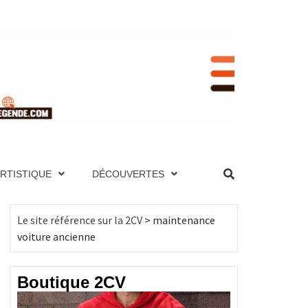
RENCE
NIQUE ET PAGES TECHNIQUES, MOTEUR,
UTES LES 2CV PAR ANNÉE, BOUTIQUE DE
ES, MOTEUR, TRANSMISSION, ÉLECTRICITÉ,
ARTISTIQUE
DÉCOUVERTES
, BOUTIQUE DE PRODUITS DÉRIVÉS…
CV
Le site référence sur la 2CV
>
maintenance
voiture ancienne
Boutique 2CV