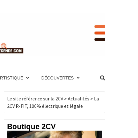
RENCE
NIQUE ET PAGES TECHNIQUES, MOTEUR,
UTES LES 2CV PAR ANNÉE, BOUTIQUE DE
ES, MOTEUR, TRANSMISSION, ÉLECTRICITÉ,
ARTISTIQUE
DÉCOUVERTES
, BOUTIQUE DE PRODUITS DÉRIVÉS…
CV
Le site référence sur la 2CV
>
Actualités
>
La
2CV R-FIT, 100% électrique et légale
Boutique 2CV