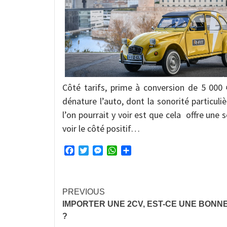
Côté tarifs, prime à conversion de 5 000 €
dénature l’auto, dont la sonorité particul
l’on pourrait y voir est que cela offre une
voir le côté positif…
Facebook
Twitter
Messenger
WhatsApp
Partager
Continue
PREVIOUS
IMPORTER UNE 2CV, EST-CE UNE BONNE
Reading
?