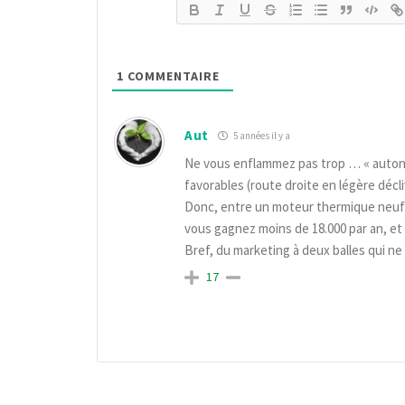
1
COMMENTAIRE
Aut
5 années il y a
Ne vous enflammez pas trop … « autonom
favorables (route droite en légère décli
Donc, entre un moteur thermique neuf à 2
vous gagnez moins de 18.000 par an, et 
Bref, du marketing à deux balles qui ne
17