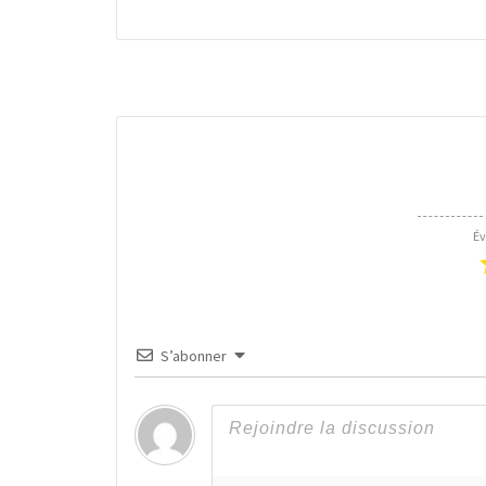
Év
S’abonner