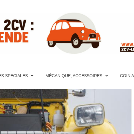
ITE RÉFÉ
PÈRES FONDATEURS, HISTORIQUES, PHOTOS, AIDE MÉCA
S ET VIDÉOS, FORUM, DESCRIPTION DÉTAILLÉES DE TO
CATION, PHOTOS, AIDE MÉCANIQUE ET PAGES TECHNIQU
ES SPECIALES
MÉCANIQUE, ACCESSOIRES
COIN 
CRIPTION DÉTAILLÉES DE TOUTES LES 2CV PAR ANNÉE
UR LA 2