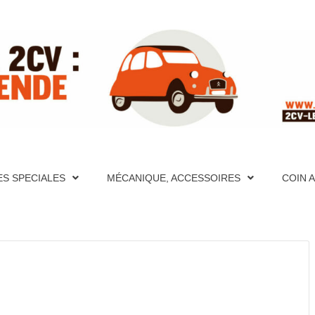
ITE RÉFÉ
PÈRES FONDATEURS, HISTORIQUES, PHOTOS, AIDE MÉCA
S ET VIDÉOS, FORUM, DESCRIPTION DÉTAILLÉES DE TO
CATION, PHOTOS, AIDE MÉCANIQUE ET PAGES TECHNIQU
ES SPECIALES
MÉCANIQUE, ACCESSOIRES
COIN 
CRIPTION DÉTAILLÉES DE TOUTES LES 2CV PAR ANNÉE
UR LA 2