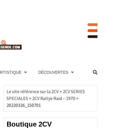
RENCE
NIQUE ET PAGES TECHNIQUES, MOTEUR,
UTES LES 2CV PAR ANNÉE, BOUTIQUE DE
ES, MOTEUR, TRANSMISSION, ÉLECTRICITÉ,
ARTISTIQUE
DÉCOUVERTES
, BOUTIQUE DE PRODUITS DÉRIVÉS…
CV
Le site référence sur la 2CV
>
2CV SERIES
SPECIALES
>
2CV Rallye Raid – 1970
>
20220326_150701
Boutique 2CV