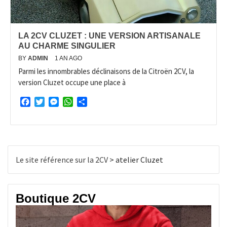
LA 2CV CLUZET : UNE VERSION ARTISANALE
AU CHARME SINGULIER
BY
ADMIN
1 AN AGO
Parmi les innombrables déclinaisons de la Citroën 2CV, la
version Cluzet occupe une place à
Facebook
Twitter
Messenger
WhatsApp
Partager
Le site référence sur la 2CV
>
atelier Cluzet
Boutique 2CV