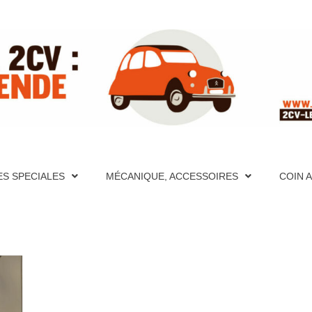
ITE RÉFÉ
PÈRES FONDATEURS, HISTORIQUES, PHOTOS, AIDE MÉCA
S ET VIDÉOS, FORUM, DESCRIPTION DÉTAILLÉES DE TO
CATION, PHOTOS, AIDE MÉCANIQUE ET PAGES TECHNIQU
ES SPECIALES
MÉCANIQUE, ACCESSOIRES
COIN 
CRIPTION DÉTAILLÉES DE TOUTES LES 2CV PAR ANNÉE
UR LA 2