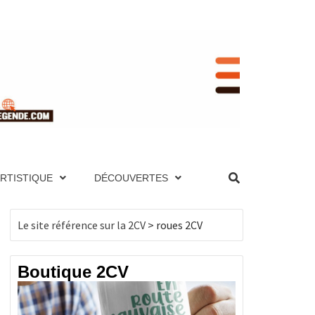
RENCE
NIQUE ET PAGES TECHNIQUES, MOTEUR,
UTES LES 2CV PAR ANNÉE, BOUTIQUE DE
ES, MOTEUR, TRANSMISSION, ÉLECTRICITÉ,
ARTISTIQUE
DÉCOUVERTES
, BOUTIQUE DE PRODUITS DÉRIVÉS…
CV
Le site référence sur la 2CV
>
roues 2CV
Boutique 2CV