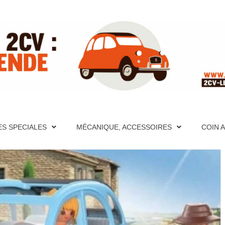
ITE RÉFÉ
PÈRES FONDATEURS, HISTORIQUES, PHOTOS, AIDE MÉCA
S ET VIDÉOS, FORUM, DESCRIPTION DÉTAILLÉES DE TO
CATION, PHOTOS, AIDE MÉCANIQUE ET PAGES TECHNIQU
ES SPECIALES
MÉCANIQUE, ACCESSOIRES
COIN 
CRIPTION DÉTAILLÉES DE TOUTES LES 2CV PAR ANNÉE
UR LA 2