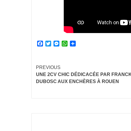
Facebook
Twitter
Messenger
WhatsApp
Partager
Continue
PREVIOUS
UNE 2CV CHIC DÉDICACÉE PAR FRANC
Reading
DUBOSC AUX ENCHÈRES À ROUEN