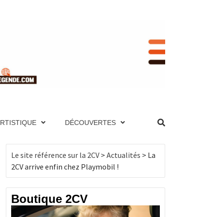
RENCE
NIQUE ET PAGES TECHNIQUES, MOTEUR,
UTES LES 2CV PAR ANNÉE, BOUTIQUE DE
ES, MOTEUR, TRANSMISSION, ÉLECTRICITÉ,
ARTISTIQUE
DÉCOUVERTES
, BOUTIQUE DE PRODUITS DÉRIVÉS…
CV
Le site référence sur la 2CV
>
Actualités
>
La
2CV arrive enfin chez Playmobil !
Boutique 2CV