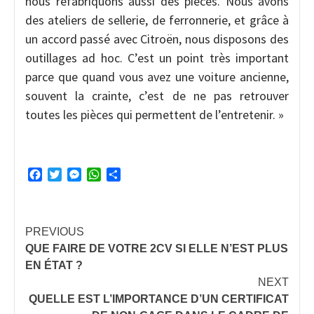
nous refabriquons aussi des pièces. Nous avons
des ateliers de sellerie, de ferronnerie, et grâce à
un accord passé avec Citroën, nous disposons des
outillages ad hoc. C’est un point très important
parce que quand vous avez une voiture ancienne,
souvent la crainte, c’est de ne pas retrouver
toutes les pièces qui permettent de l’entretenir. »
Facebook
Twitter
Messenger
WhatsApp
Partager
Continue
PREVIOUS
QUE FAIRE DE VOTRE 2CV SI ELLE N’EST PLUS
Reading
EN ÉTAT ?
NEXT
QUELLE EST L’IMPORTANCE D’UN CERTIFICAT