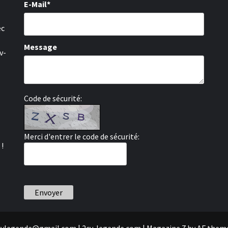
E-Mail*
ec
Message
v-
Code de sécurité:
Merci d'entrer le code de sécurité:
 !
Envoyer
cvlegende@gmail.com | 2cv-legende.com
|
Magazine 7
by AF theme