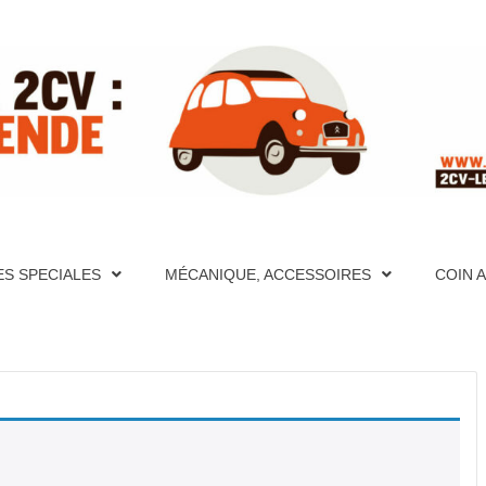
ITE RÉFÉ
PÈRES FONDATEURS, HISTORIQUES, PHOTOS, AIDE MÉCA
S ET VIDÉOS, FORUM, DESCRIPTION DÉTAILLÉES DE TO
CATION, PHOTOS, AIDE MÉCANIQUE ET PAGES TECHNIQU
ES SPECIALES
MÉCANIQUE, ACCESSOIRES
COIN 
CRIPTION DÉTAILLÉES DE TOUTES LES 2CV PAR ANNÉE
UR LA 2