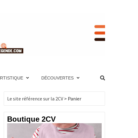
RENCE
NIQUE ET PAGES TECHNIQUES, MOTEUR,
UTES LES 2CV PAR ANNÉE, BOUTIQUE DE
ES, MOTEUR, TRANSMISSION, ÉLECTRICITÉ,
ARTISTIQUE
DÉCOUVERTES
, BOUTIQUE DE PRODUITS DÉRIVÉS…
CV
Le site référence sur la 2CV
>
Panier
Boutique 2CV