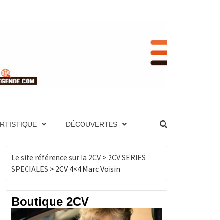
RENCE
NIQUE ET PAGES TECHNIQUES, MOTEUR,
UTES LES 2CV PAR ANNÉE, BOUTIQUE DE
ES, MOTEUR, TRANSMISSION, ÉLECTRICITÉ,
ARTISTIQUE
DÉCOUVERTES
, BOUTIQUE DE PRODUITS DÉRIVÉS…
CV
Le site référence sur la 2CV
>
2CV SERIES
SPECIALES
>
2CV 4×4 Marc Voisin
Boutique 2CV