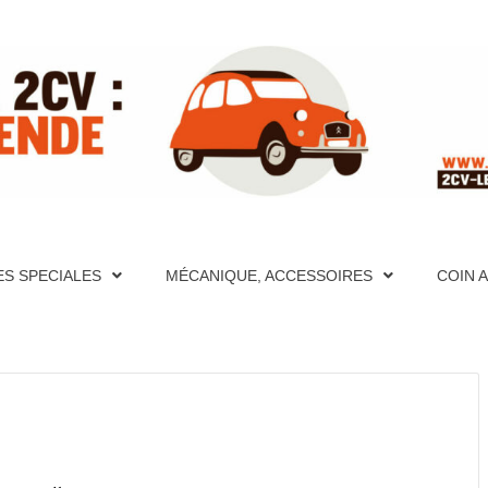
ITE RÉFÉ
PÈRES FONDATEURS, HISTORIQUES, PHOTOS, AIDE MÉCA
S ET VIDÉOS, FORUM, DESCRIPTION DÉTAILLÉES DE TO
CATION, PHOTOS, AIDE MÉCANIQUE ET PAGES TECHNIQU
ES SPECIALES
MÉCANIQUE, ACCESSOIRES
COIN 
CRIPTION DÉTAILLÉES DE TOUTES LES 2CV PAR ANNÉE
UR LA 2