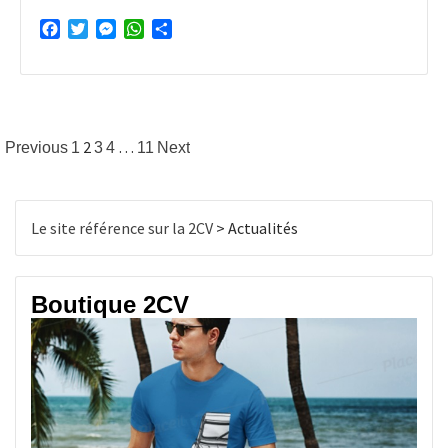
Facebook
Twitter
Messenger
WhatsApp
Partager
Pagination
2
…
Previous
1
3
4
11
Next
des
publications
Le site référence sur la 2CV
>
Actualités
Boutique 2CV