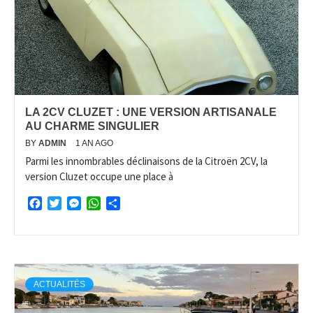
LA 2CV CLUZET : UNE VERSION ARTISANALE
AU CHARME SINGULIER
BY
ADMIN
1 AN AGO
Parmi les innombrables déclinaisons de la Citroën 2CV, la
version Cluzet occupe une place à
Facebook
Twitter
Messenger
WhatsApp
Partager
ACTUALITÉS