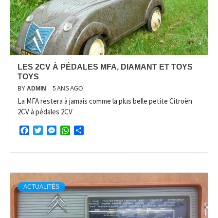
LES 2CV À PÉDALES MFA, DIAMANT ET TOYS
TOYS
BY
ADMIN
5 ANS AGO
La MFA restera à jamais comme la plus belle petite Citroën
2CV à pédales 2CV
Facebook
Twitter
Messenger
WhatsApp
Partager
ACTUALITÉS