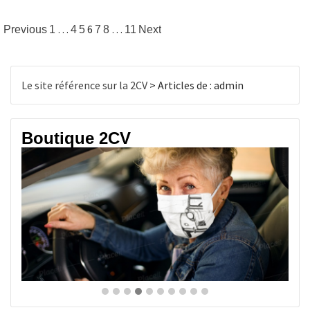
Pagination
…
6
…
Previous
1
4
5
7
8
11
Next
des
publications
Le site référence sur la 2CV
>
Articles de : admin
Boutique 2CV